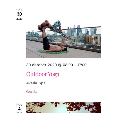
datum.
Zoeke
OKT
30
2020
en
weerg
navigat
30 oktober 2020 @ 08:00
-
17:00
Outdoor Yoga
Avada Spa
Gratis
NOV
4