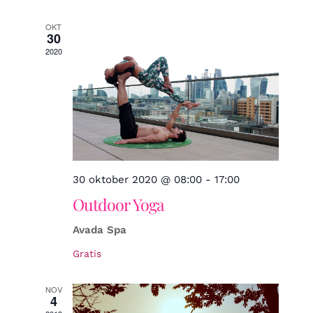
datum.
Zoeke
OKT
30
2020
en
weerg
navigat
30 oktober 2020 @ 08:00
-
17:00
Outdoor Yoga
Avada Spa
Gratis
NOV
4