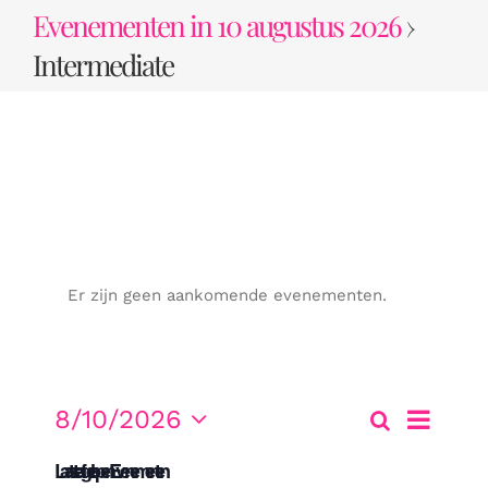
Ga
Evenementen in 10 augustus 2026
›
naar
Intermediate
inhoud
Er zijn geen aankomende evenementen.
Intermediate
Evenem
8/10/2026
Zoeken
Dag
Evene
weerga
Selecteer
Laatste afgelopen Evenementen
een
navigati