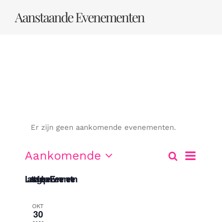
Ga
Aanstaande Evenementen
naar
inhoud
Er zijn geen aankomende evenementen.
Evenem
Aankomende
Zoeken
Lijst
Evene
weerga
Selecteer
Laatste afgelopen Evenementen
een
navigati
datum.
Zoeke
OKT
30