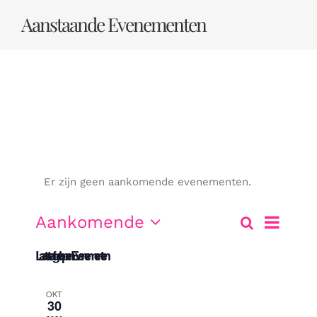
Ga
Aanstaande Evenementen
naar
inhoud
Er zijn geen aankomende evenementen.
Evenem
Aankomende
Zoeken
Lijst
Evene
weerga
Selecteer
Laatste afgelopen Evenementen
een
navigati
datum.
Zoeke
OKT
30