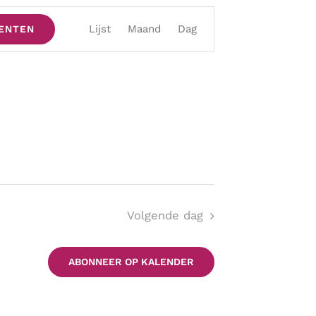
Evenement
Lijst
Maand
Dag
ENTEN
weergaven
navigatie
Volgende dag
ABONNEER OP KALENDER