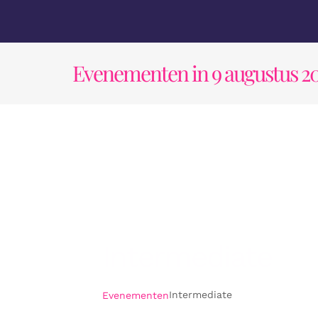
Ga
naar
inhoud
Evenementen in 9 augustus 2
Intermediate
Intermediate
Evenementen