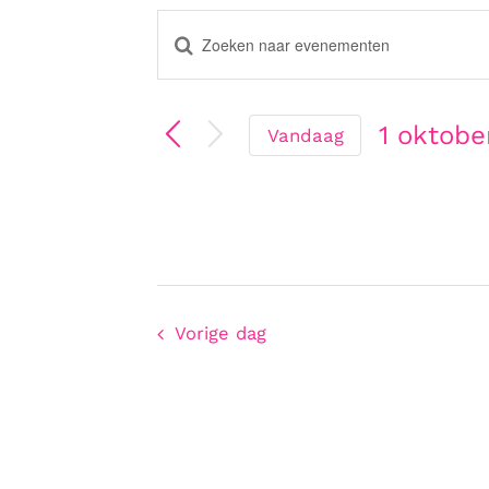
Vul
Evenement
een
keyword
in.
1 oktobe
Zoek
Vandaag
voor
Selectee
Zoeken
Evenementen
een
met
datum.
keyword.
en
Vorige dag
weergeven