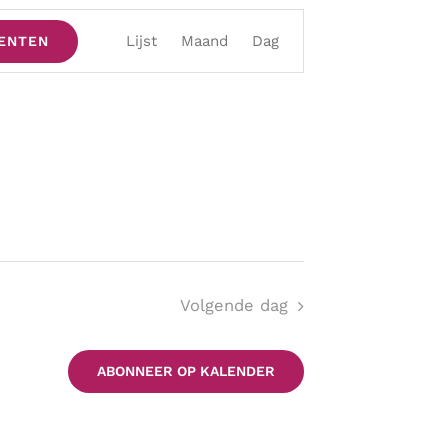
Evenement
Lijst
Maand
Dag
ENTEN
weergaven
navigatie
Volgende dag
ABONNEER OP KALENDER