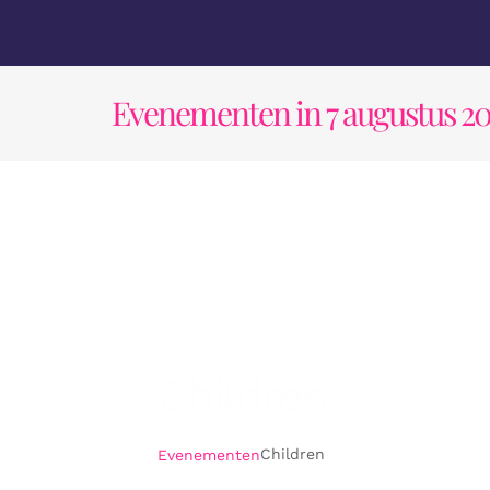
Ga
naar
inhoud
Evenementen in 7 augustus 2
Children
Children
Evenementen