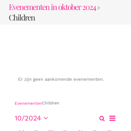
Ga
Evenementen in oktober 2024
›
naar
Children
inhoud
Er zijn geen aankomende evenementen.
Children
Children
Evenementen
Evenem
10/2024
Zoeken
Maand
Evene
weerga
Selecteer