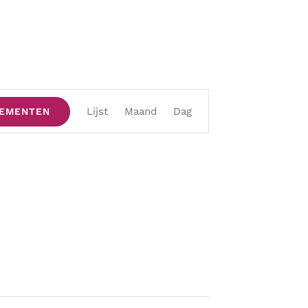
Evenement
Lijst
Maand
Dag
NEMENTEN
weergaven
navigatie