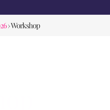
026
› Workshop
hop