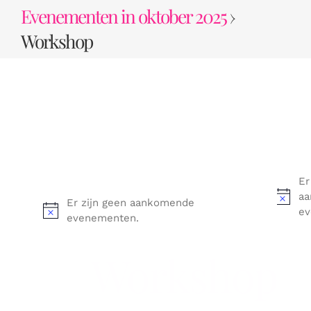
Ga
Evenementen in oktober 2025
›
naar
Workshop
inhoud
Er
a
Er zijn geen aankomende
ev
evenementen.
Workshop