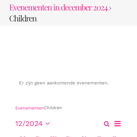
Ga
Evenementen in december 2024
›
naar
Children
inhoud
Er zijn geen aankomende evenementen.
Children
Children
Evenementen
Evenem
12/2024
Zoeken
Maand
Evene
weerga
Selecteer