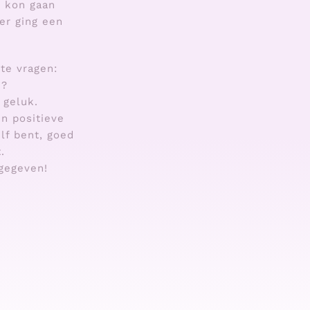
t kon gaan
er ging een
te vragen:
n?
 geluk.
en positieve
lf bent, goed
.
 gegeven!