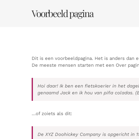
Ga
naar
Voorbeeld pagina
inhoud
Dit is een voorbeeldpagina. Het is anders dan e
De meeste mensen starten met een Over pagina 
Hoi daar! Ik ben een fietskoerier in het dag
genaamd Jack en ik hou van piña coladas. (
…of zoiets als dit:
De XYZ Doohickey Company is opgericht in 19