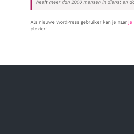
heeft meer dan 2000 mensen in dienst en d
Als nieuwe WordPress gebruiker kan je naar
je
plezier!