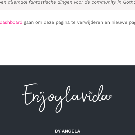
oen allemaal fantastische dingen voor de community in Goth
 dashboard
gaan om deze pagina te verwijderen en nieuwe pagi
BY ANGELA